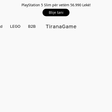
PlayStation 5 Slim për vetëm 56.990 Lekë!
Blije tani
TiranaGame
rd
LEGO
B2B