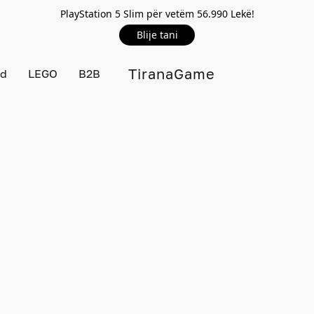
PlayStation 5 Slim për vetëm 56.990 Lekë!
Blije tani
TiranaGame
rd
LEGO
B2B