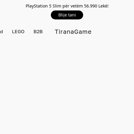
PlayStation 5 Slim për vetëm 56.990 Lekë!
Blije tani
TiranaGame
rd
LEGO
B2B