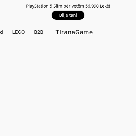
PlayStation 5 Slim për vetëm 56.990 Lekë!
Blije tani
TiranaGame
rd
LEGO
B2B