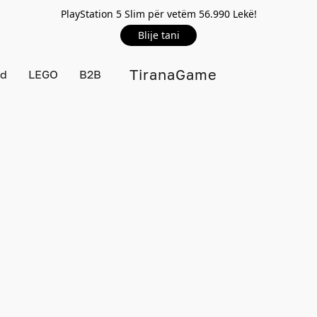
PlayStation 5 Slim për vetëm 56.990 Lekë!
Blije tani
TiranaGame
rd
LEGO
B2B