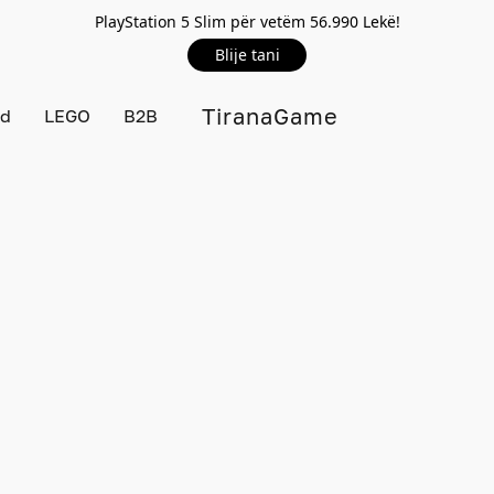
PlayStation 5 Slim për vetëm 56.990 Lekë!
Blije tani
TiranaGame
rd
LEGO
B2B