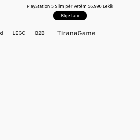
PlayStation 5 Slim për vetëm 56.990 Lekë!
Blije tani
TiranaGame
rd
LEGO
B2B